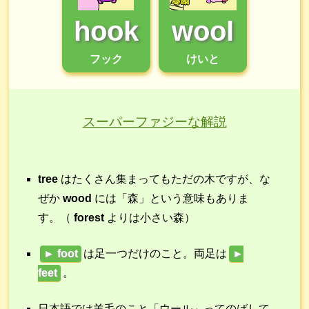
hook
wool
フック
けいと
スーパーファジーな解説
tree
はたくさん集まってもただの木ですが、な
ぜか
wood
には「森」という意味もありま
す。（
forest
よりは小さい森）
► foot
は足一つだけのこと。両足は
►
feet
。
日本語では羊毛のこと「ウール」ってのばして