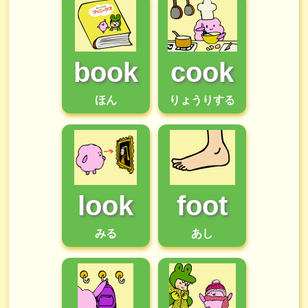
book
cook
ほん
りょうりする
look
foot
みる
あし