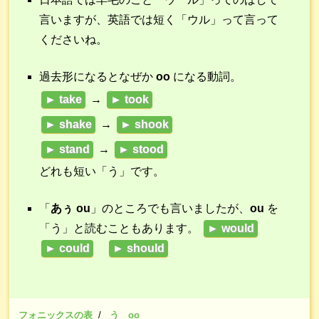
言いますが、英語では短く「ウル」って言って
くださいね。
過去形になるとなぜか
oo
になる動詞。
► take
→
► took
► shake
→
► shook
► stand
→
► stood
どれも短い「う」です。
「
あぅ ou
」のところでも言いましたが、
ou
を
「う」と読むこともあります。
► would
► could
► should
フォニックスの表
う oo